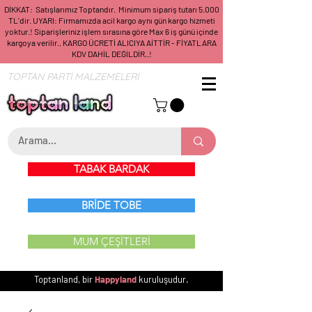
DİKKAT: Satışlarımız Toptandır. Minimum sipariş tutarı 5.000
TL'dir. UYARI: Firmamızda acil kargo aynı gün kargo hizmeti
yoktur.! Siparişleriniz işlem sırasına göre Max 6 iş günü içinde
kargoya verilir.. KARGO ÜCRETİ ALICIYA AİTTİR - FİYATLARA
KDV DAHİL DEĞİLDİR..!
TOPTAN PARTİ MALZEMELERİ
TABAK BARDAK
BRİDE TOBE
MUM ÇEŞİTLERİ
Toptanland, bir
Happyland
kuruluşudur.