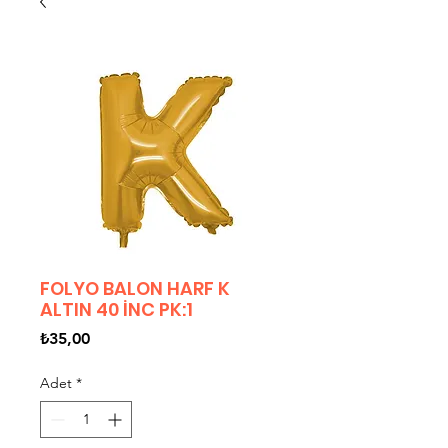
FOLYO BALON HARF K
ALTIN 40 İNC PK:1
Fiyat
₺35,00
Adet
*