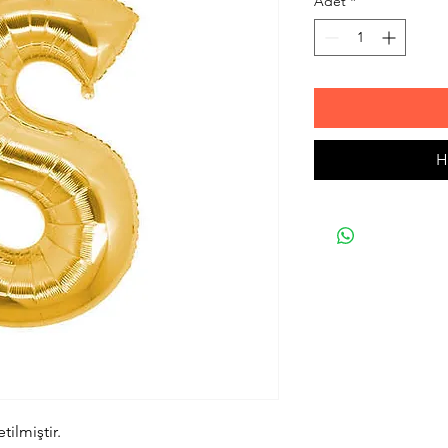
Adet
*
H
ilmiştir.