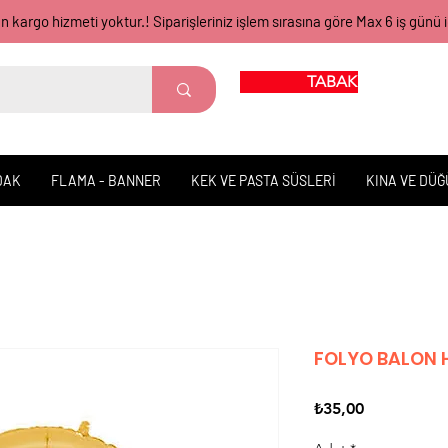
gün kargo hizmeti yoktur.! Siparişleriniz işlem sırasına göre Max 6 iş 
TABAK BARDAK
DAK
FLAMA - BANNER
KEK VE PASTA SÜSLERİ
KINA VE DÜ
FOLYO BALON H
Fiyat
₺35,00