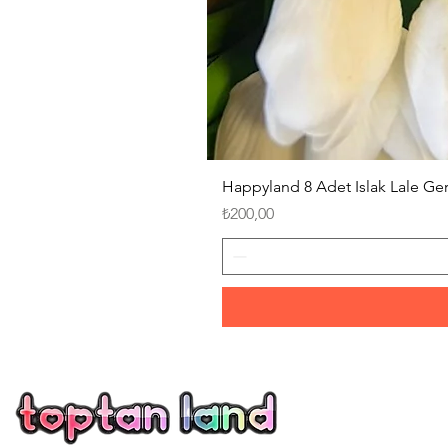
Happyland 8 Adet Islak Lale G
Fiyat
₺200,00