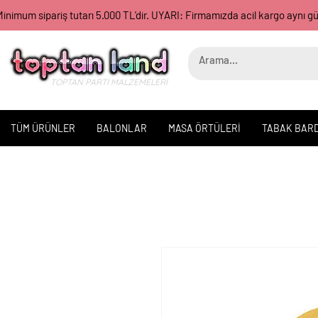
inimum sipariş tutarı 5.000 TL'dir. UYARI: Firmamızda acil kargo aynı 
TOPTAN PARTİ MALZEMELERİ
TÜM ÜRÜNLER
BALONLAR
MASA ÖRTÜLERİ
TABAK BAR